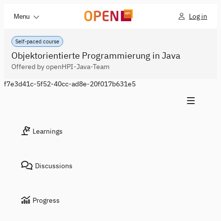
Log in
Menu
Self-paced course
Objektorientierte Programmierung in Java
Offered by openHPI-Java-Team
f7e3d41c-5f52-40cc-ad8e-20f017b631e5
Learnings
Discussions
Progress