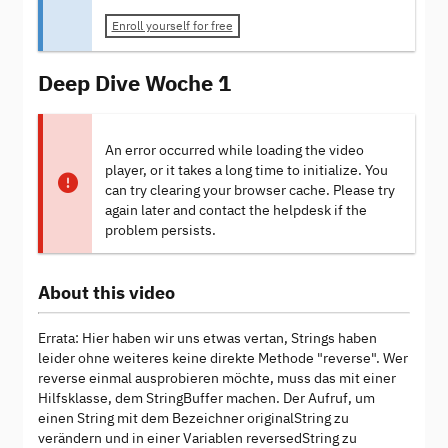
Enroll yourself for free
Deep Dive Woche 1
An error occurred while loading the video
player, or it takes a long time to initialize. You
can try clearing your browser cache. Please try
again later and contact the helpdesk if the
problem persists.
About this video
Errata: Hier haben wir uns etwas vertan, Strings haben
leider ohne weiteres keine direkte Methode "reverse". Wer
reverse einmal ausprobieren möchte, muss das mit einer
Hilfsklasse, dem StringBuffer machen. Der Aufruf, um
einen String mit dem Bezeichner originalString zu
verändern und in einer Variablen reversedString zu