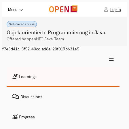
Log in
Menu
Self-paced course
Objektorientierte Programmierung in Java
Offered by openHPI-Java-Team
f7e3d41c-5f52-40cc-ad8e-20f017b631e5
Learnings
Discussions
Progress