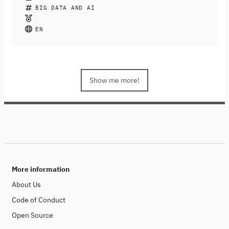
On 11th July, 2023, the first KISZ workshop on "Pre-
BIG DATA AND AI
trained AI Models: The speech-to-summary example"
takes place. The contents of the workshop will be
EN
prepared in this Background Talk format, which is open
to all interested parties.
Show me more!
More information
About Us
Code of Conduct
Open Source