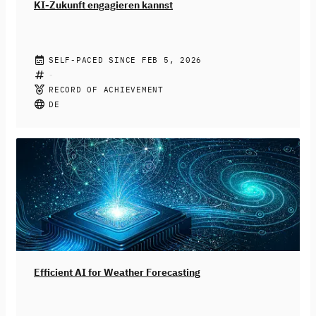
KI-Zukunft engagieren kannst
JENNIFER FRITZ
SELF-PACED SINCE FEB 5, 2026
Künstliche Intelligenz ist längst Teil deines Alltags
geworden. Von Empfehlungsalgorithmen in sozialen
RECORD OF ACHIEVEMENT
Medien bis hin zu dem generieren von
DE
Geburtstagsgrüßen – fast überall kann heute KI drin
stecken. Doch KI-Systeme sind nicht neutral: Sie
können diskriminieren, ausgrenzen und bestehende
Ungerechtigkeiten verstärken. Wir zeigen dir, wie du das
erkennst und was du dagegen tun kannst.
Dieser Kurs
richtet sich an Schüler:innen ab der 9. Klasse, aber auch
alle anderen sind herzlichst willkommen.
Efficient AI for Weather Forecasting