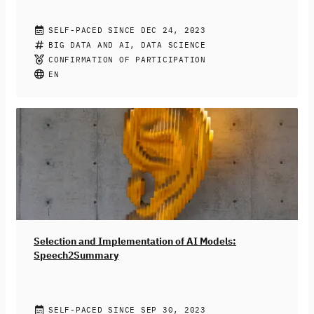
AI SERVICE CENTER TEAM
SELF-PACED SINCE DEC 24, 2023
Gain a basic understanding of how numerical
BIG DATA AND AI, DATA SCIENCE
representations transform language! Explore the world
CONFIRMATION OF PARTICIPATION
of text embeddings in this online course, covering
EN
essential topics such as tokenization, historical models,
modern techniques, and practical applications.
It's free
of charge and no prior AI experience is necessary.
Selection and Implementation of AI Models:
Speech2Summary
AI SERVICE CENTER TEAM
SELF-PACED SINCE SEP 30, 2023