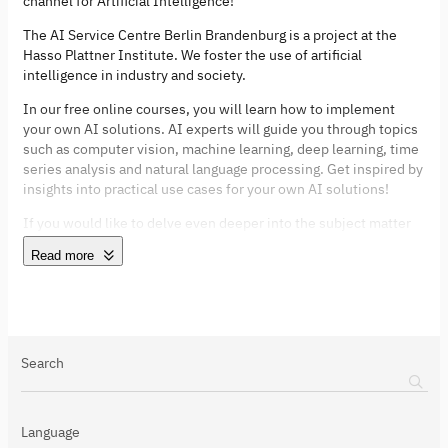
channel for Artificial Intelligence!
The AI Service Centre Berlin Brandenburg is a project at the
Hasso Plattner Institute. We foster the use of artificial
intelligence in industry and society.
In our free online courses, you will learn how to implement
your own AI solutions. AI experts will guide you through topics
such as computer vision, machine learning, deep learning, time
series analysis and natural language processing. Get inspired by
insights into practical use cases for your own AI solutions!
If you would like to delve even deeper into the subject matter
after the online courses, visit our
free workshops and other AI-
Read more
related formats
.
About the AI Service Centre Berlin Brandenburg:
The underlying project was funded by the Federal Ministry of
Research, Technology and Space under the funding code “KI-
Search
Servicezentrum Berlin-Brandenburg” 16IS22092. Responsibility
for the content of this page remains with the author.
Language