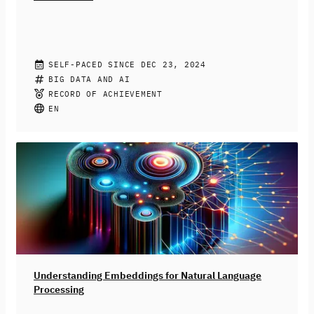
ELIZABETH PRESS
SELF-PACED SINCE DEC 23, 2024
This course explores the hype and realities surrounding
BIG DATA AND AI
AI, the challenges companies face in using AI profitably,
RECORD OF ACHIEVEMENT
and how Germany is performing in the AI landscape. It
EN
offers insights into how AI can power business
strategies, be successfully integrated into operations,
and scaled for long-term profitable growth. Created for
managers and data experts looking to maximize AI’s
potential, the course requires no prior experience,
though a basic understanding of business strategy, data
analytics, and AI concepts is beneficial.
Understanding Embeddings for Natural Language
Processing