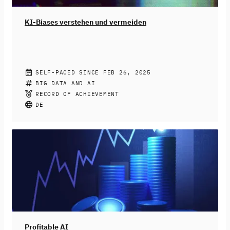
KI-Biases verstehen und vermeiden
JENNIFER FRITZ
SELF-PACED SINCE FEB 26, 2025
Künstliche Intelligenz durchdringt zunehmend unseren
BIG DATA AND AI
(Arbeits)Alltag. Vor allem generative KI-Systeme haben
RECORD OF ACHIEVEMENT
die Masse der Arbeitnehmerschaft erreicht. Doch diese
DE
KI-Systeme sind nicht frei von Vorurteilen und
Verzerrungen – sogenannten Biases – denn sie sind
durch Menschen erzeugt. Diese Biases können zu
diskriminierenden Ergebnissen führen. Das Erkennen,
Verstehen und Bereinigen von Biases ist deshalb von
entscheidender Bedeutung, um eine gerechte und
ethische Nutzung zu gewährleisten und potenzielle
Schäden von Teilnehmenden und Unternehmen
abzuwählen.
Profitable AI