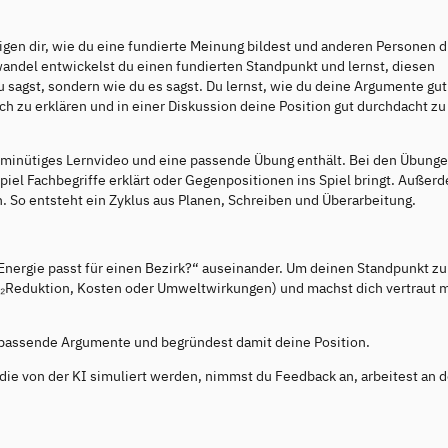
eigen dir, wie du eine fundierte Meinung bildest und anderen Personen 
wandel entwickelst du einen fundierten Standpunkt und lernst, diesen
 sagst, sondern wie du es sagst. Du lernst, wie du deine Argumente gut
ich zu erklären und in einer Diskussion deine Position gut durchdacht zu
5-minütiges Lernvideo und eine passende Übung enthält. Bei den Übung
spiel Fachbegriffe erklärt oder Gegenpositionen ins Spiel bringt. Außer
n. So entsteht ein Zyklus aus Planen, Schreiben und Überarbeitung.
 Energie passt für einen Bezirk?“ auseinander. Um deinen Standpunkt zu
. CO₂Reduktion, Kosten oder Umweltwirkungen) und machst dich vertraut 
t passende Argumente und begründest damit deine Position.
, die von der KI simuliert werden, nimmst du Feedback an, arbeitest an