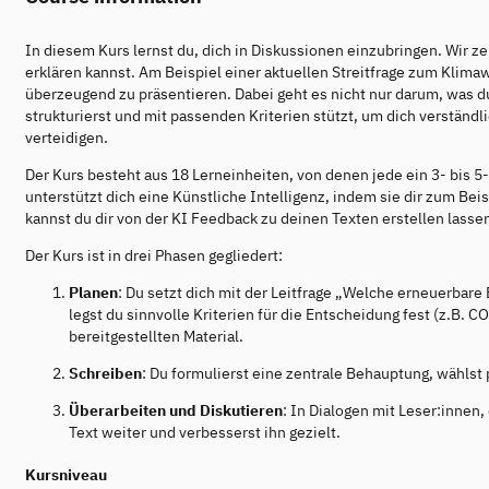
In diesem Kurs lernst du, dich in Diskussionen einzubringen. Wir z
erklären kannst. Am Beispiel einer aktuellen Streitfrage zum Klima
überzeugend zu präsentieren. Dabei geht es nicht nur darum, was du
strukturierst und mit passenden Kriterien stützt, um dich verständl
verteidigen.
Der Kurs besteht aus 18 Lerneinheiten, von denen jede ein 3- bis 
unterstützt dich eine Künstliche Intelligenz, indem sie dir zum Bei
kannst du dir von der KI Feedback zu deinen Texten erstellen lasse
Der Kurs ist in drei Phasen gegliedert:
Planen
: Du setzt dich mit der Leitfrage „Welche erneuerbare
legst du sinnvolle Kriterien für die Entscheidung fest (z.B
bereitgestellten Material.
Schreiben
: Du formulierst eine zentrale Behauptung, wähls
Überarbeiten und Diskutieren
: In Dialogen mit Leser:innen
Text weiter und verbesserst ihn gezielt.
Kursniveau