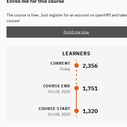
Enroll me for this course
The course is free. Just register for an account on openHPI and take
course!
Enroll me now
LEARNERS
CURRENT
2,356
Today
COURSE END
1,751
Oct 24, 2025
COURSE START
1,320
Oct 08, 2025