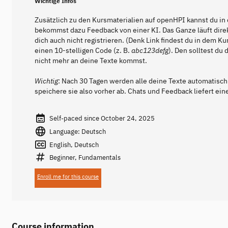
Wichtige Infos
Zusätzlich zu den Kursmaterialien auf openHPI kannst du 
bekommst dazu Feedback von einer KI. Das Ganze läuft direk
dich auch nicht registrieren. (Denk Link findest du in dem 
einen 10-stelligen Code (z. B.
abc123defg
). Den solltest du
nicht mehr an deine Texte kommst.
Wichtig
: Nach 30 Tagen werden alle deine Texte automatisch
speichere sie also vorher ab. Chats und Feedback liefert ei
Self-paced since October 24, 2025
Language: Deutsch
English, Deutsch
Beginner, Fundamentals
Enroll me for this course
Course information