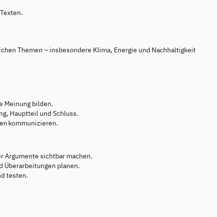
 Texten.
tlichen Themen – insbesondere Klima, Energie und Nachhaltigkeit
e Meinung bilden.
ng, Hauptteil und Schluss.
nnen kommunizieren.
 der Argumente sichtbar machen.
nd Überarbeitungen planen.
d testen.