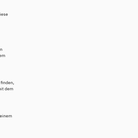
diese
en
dem
 finden,
mit dem
 deinem