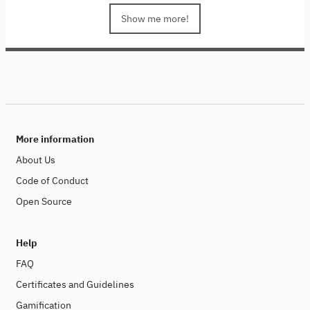
low-bit quantization and collaborative inference, we
delve into techniques that enhance computational
Show me more!
efficiency and reduce energy consumption. We will also
focus on low-bit quantization specifically for large
language models (LLMs), showcasing cutting-edge
open-source tools and models. Join us to learn how to
build sustainable AI systems while pushing the
boundaries of innovation.
This course is part of the
Sustainability in the Digital Age series, a collaborative
project between colleagues from Stanford University,
More information
SAP and the Hasso Plattner Institute.
About Us
Code of Conduct
Open Source
Help
FAQ
Certificates and Guidelines
Gamification