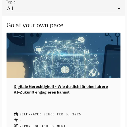
Topic
Go at your own pace
Digitale Gerechtigkeit - Wie du dich für eine fairere
KI-Zukunft engagieren kannst
JENNIFER FRITZ
SELF-PACED SINCE FEB 5, 2026
Künstliche Intelligenz ist längst Teil deines Alltags
geworden. Von Empfehlungsalgorithmen in sozialen
RECORD OF ACHIEVEMENT