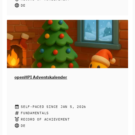
Medien bis hin zu dem generieren von
DE
Geburtstagsgrüßen – fast überall kann heute KI drin
stecken. Doch KI-Systeme sind nicht neutral: Sie
können diskriminieren, ausgrenzen und bestehende
Ungerechtigkeiten verstärken. Wir zeigen dir, wie du das
erkennst und was du dagegen tun kannst.
Dieser Kurs
richtet sich an Schüler:innen ab der 9. Klasse, aber auch
alle anderen sind herzlichst willkommen.
openHPI Adventskalender
OPENHPI TEACHING TEAM
SELF-PACED SINCE JAN 5, 2026
Der openHPI-Adventskalender ist da! ❄️
FUNDAMENTALS
Jeden Tag ein
neues Türchen, jeden Tag eine neue Aufgabe.
Hinter 24
RECORD OF ACHIEVEMENT
digitalen Türchen warten spannende Lerneinheiten,
DE
Logikrätsel und kleine Denkaufgaben auf dich. Jeden