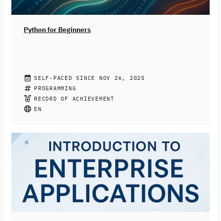
dabei, die Chancen KI-basierter Systeme zu nutzen und
Risiken reflektiert sowie konstruktiv zu begegnen.
Python for Beginners
CHRISTIAN DRUMM, STEPHAN JACOBS
SELF-PACED SINCE NOV 26, 2025
Join this free online course to learn how to program
PROGRAMMING
with Python. You’ll be introduced to the fundamentals
RECORD OF ACHIEVEMENT
of the programming language like variables, data types,
EN
and loops. More complex topics like functions, libraries,
and file input and output will also be covered. At the
end of the course, you’ll be able to write simple Python
programs to be prepared for your next programming
challenges.