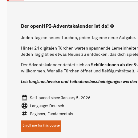
Der openHPI-Adventskalender ist da! ❄️
Jeden Tag ein neues Türchen, jeden Tag eine neue Aufgabe.
Hinter 24 digitalen Türchen warten spannende Lerneinheiten
Jeden Tag gibt es etwas Neues zu entdecken, das dich spiele
Der Adventskalender richtet sich an
Schüler:innen ab der 9.
willkommen. Wer alle Türchen öffnet und fleißig miträtselt
Leistungsnachweise und Teilnahmebescheinigungen werden 
Self-paced since January 5, 2026
Language: Deutsch
Beginner, Fundamentals
Enroll me for this course