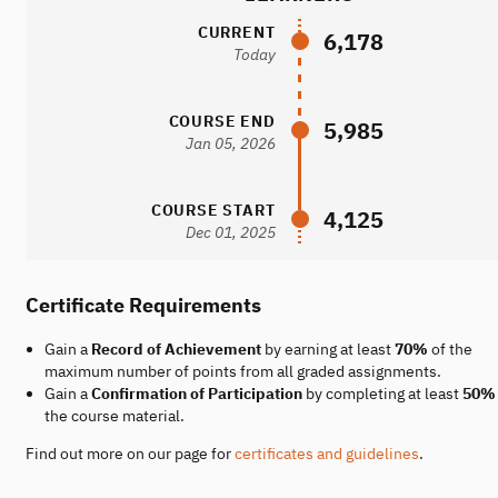
CURRENT
6,178
Today
COURSE END
5,985
Jan 05, 2026
COURSE START
4,125
Dec 01, 2025
Certificate Requirements
Gain a
Record of Achievement
by earning at least
70%
of the
maximum number of points from all graded assignments.
Gain a
Confirmation of Participation
by completing at least
50%
the course material.
Find out more on our page for
certificates and guidelines
.