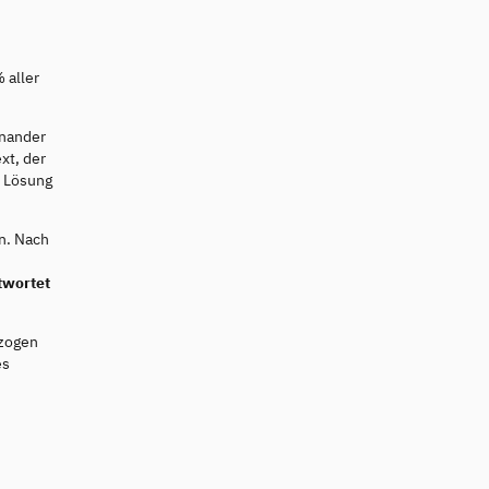
 aller
inander
xt, der
e Lösung
n. Nach
twortet
ezogen
es