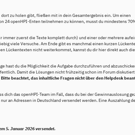
 dort zu holen gibt, fließen mit in dein Gesamtergebnis ein. Um einen
on 24 openHPI-Enten teilnehmen zu können, musst du mindestens 70%
ir immer zuerst die Texte komplett durch) und einer oder mehrere aufe
iebig viele Versuche. Am Ende gibt es manchmal einen kurzen Lückente
 den Lückentexten nicht weiterkommst, kannst du dir hier direkt auch di
age hast du die Möglichkeit die Aufgabe durchzuführen und abzuschicke
fentlich. Damit die Lösungen nicht frühzeitig schon im Forum diskutiert
.
Bitte beachtet, das inhaltliche Fragen nicht über den Helpdesk bean
ass dich das openHPI-Team im Fall, dass du bei der Gewinnauslosung g
ne nur an Adressen in Deutschland versendet werden. Eine Auszahlung d
m 5. Januar 2026 versendet.