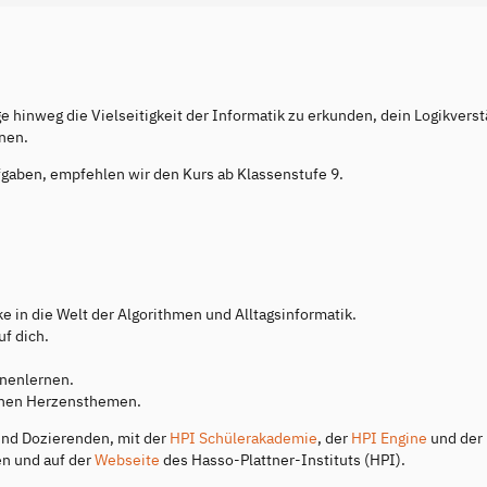
e hinweg die Vielseitigkeit der Informatik zu erkunden, dein Logikvers
nen.
fgaben, empfehlen wir den Kurs ab Klassenstufe 9.
 in die Welt der Algorithmen und Alltagsinformatik.
f dich.
nnenlernen.
ichen Herzensthemen.
nd Dozierenden, mit der
HPI Schülerakademie
, der
HPI Engine
und der
en und auf der
Webseite
des Hasso-Plattner-Instituts (HPI).