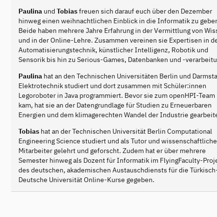
Paulina
und
Tobias
freuen sich darauf euch über den Dezember
hinweg einen weihnachtlichen Einblick in die Informatik zu gebe
Beide haben mehrere Jahre Erfahrung in der Vermittlung von Wi
und in der Online-Lehre. Zusammen vereinen sie Expertisen in d
Automatisierungstechnik, künstlicher Intelligenz, Robotik und
Sensorik bis hin zu Serious-Games, Datenbanken und -verarbeitu
Paulina
hat an den Technischen Universitäten Berlin und Darmst
Elektrotechnik studiert und dort zusammen mit Schüler:innen
Legoroboter in Java programmiert. Bevor sie zum openHPI-Team
kam, hat sie an der Datengrundlage für Studien zu Erneuerbaren
Energien und dem klimagerechten Wandel der Industrie gearbeite
Tobias
hat an der Technischen Universität Berlin Computational
Engineering Science studiert und als Tutor und wissenschaftliche
Mitarbeiter gelehrt und geforscht. Zudem hat er über mehrere
Semester hinweg als Dozent für Informatik im FlyingFaculty-Proj
des deutschen, akademischen Austauschdiensts für die Türkisch
Deutsche Universität Online-Kurse gegeben.