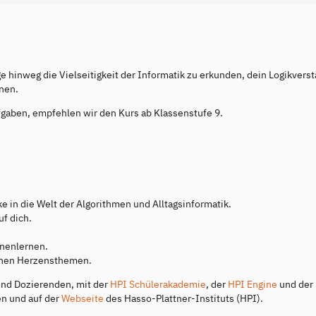
e hinweg die Vielseitigkeit der Informatik zu erkunden, dein Logikvers
nen.
fgaben, empfehlen wir den Kurs ab Klassenstufe 9.
 in die Welt der Algorithmen und Alltagsinformatik.
f dich.
nnenlernen.
ichen Herzensthemen.
nd Dozierenden, mit der
HPI Schülerakademie
, der
HPI Engine
und der
en und auf der
Webseite
des Hasso-Plattner-Instituts (HPI).