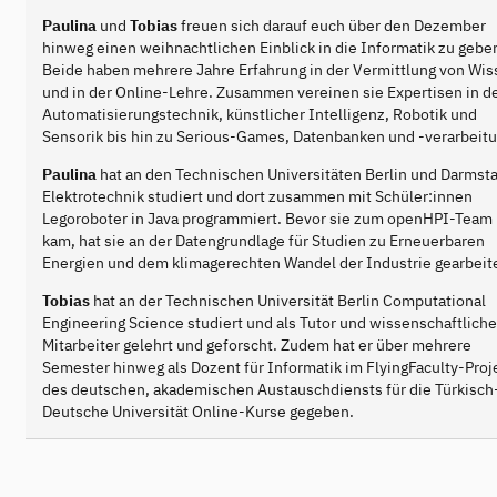
Paulina
und
Tobias
freuen sich darauf euch über den Dezember
hinweg einen weihnachtlichen Einblick in die Informatik zu gebe
Beide haben mehrere Jahre Erfahrung in der Vermittlung von Wi
und in der Online-Lehre. Zusammen vereinen sie Expertisen in d
Automatisierungstechnik, künstlicher Intelligenz, Robotik und
Sensorik bis hin zu Serious-Games, Datenbanken und -verarbeitu
Paulina
hat an den Technischen Universitäten Berlin und Darmst
Elektrotechnik studiert und dort zusammen mit Schüler:innen
Legoroboter in Java programmiert. Bevor sie zum openHPI-Team
kam, hat sie an der Datengrundlage für Studien zu Erneuerbaren
Energien und dem klimagerechten Wandel der Industrie gearbeite
Tobias
hat an der Technischen Universität Berlin Computational
Engineering Science studiert und als Tutor und wissenschaftliche
Mitarbeiter gelehrt und geforscht. Zudem hat er über mehrere
Semester hinweg als Dozent für Informatik im FlyingFaculty-Proj
des deutschen, akademischen Austauschdiensts für die Türkisch
Deutsche Universität Online-Kurse gegeben.