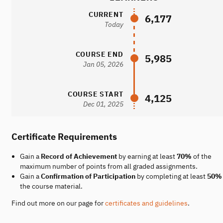
CURRENT
6,177
Today
COURSE END
5,985
Jan 05, 2026
COURSE START
4,125
Dec 01, 2025
Certificate Requirements
Gain a
Record of Achievement
by earning at least
70%
of the
maximum number of points from all graded assignments.
Gain a
Confirmation of Participation
by completing at least
50%
the course material.
Find out more on our page for
certificates and guidelines
.