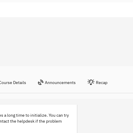
Course Details
Announcements
Recap
s a long time to initialize. You can try
ontact the helpdesk if the problem