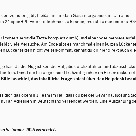
 dort zu holen gibt, fließen mit in dein Gesamtergebnis ein. Um einen
on 24 openHPI-Enten teilnehmen zu können, musst du mindestens 70%
ir immer zuerst die Texte komplett durch) und einer oder mehrere aufe
iebig viele Versuche. Am Ende gibt es manchmal einen kurzen Lückente
 den Lückentexten nicht weiterkommst, kannst du dir hier direkt auch di
age hast du die Möglichkeit die Aufgabe durchzuführen und abzuschicke
fentlich. Damit die Lösungen nicht frühzeitig schon im Forum diskutiert
.
Bitte beachtet, das inhaltliche Fragen nicht über den Helpdesk bean
ass dich das openHPI-Team im Fall, dass du bei der Gewinnauslosung g
ne nur an Adressen in Deutschland versendet werden. Eine Auszahlung d
m 5. Januar 2026 versendet.