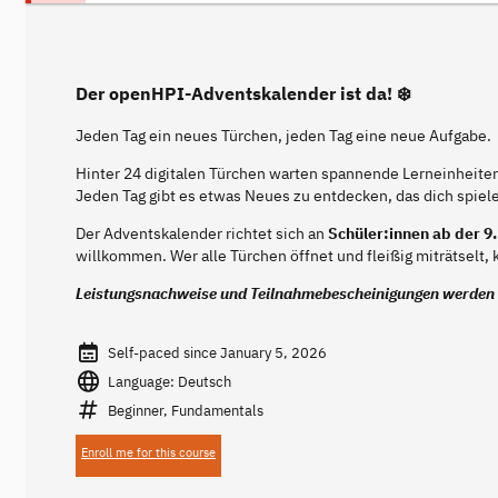
Der openHPI-Adventskalender ist da! ❄️
Jeden Tag ein neues Türchen, jeden Tag eine neue Aufgabe.
Hinter 24 digitalen Türchen warten spannende Lerneinheiten
Jeden Tag gibt es etwas Neues zu entdecken, das dich spiele
Der Adventskalender richtet sich an
Schüler:innen ab der 9.
willkommen. Wer alle Türchen öffnet und fleißig miträtselt
Leistungsnachweise und Teilnahmebescheinigungen werden 
Self-paced since January 5, 2026
Language: Deutsch
Beginner, Fundamentals
Enroll me for this course