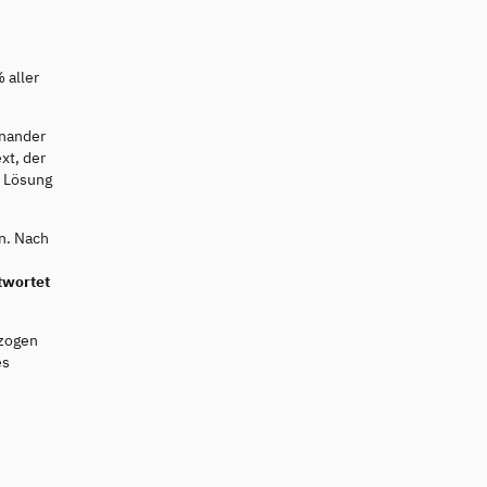
 aller
inander
xt, der
e Lösung
n. Nach
twortet
ezogen
es