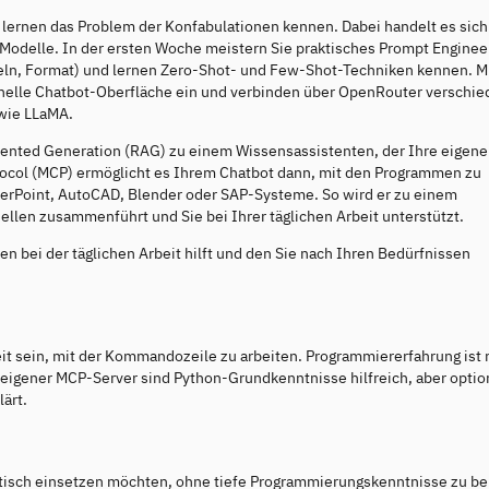
lernen das Problem der Konfabulationen kennen. Dabei handelt es sich
Modelle. In der ersten Woche meistern Sie praktisches Prompt Enginee
n, Format) und lernen Zero-Shot- und Few-Shot-Techniken kennen. Mi
onelle Chatbot-Oberfläche ein und verbinden über OpenRouter verschi
wie LLaMA.
mented Generation (RAG) zu einem Wissensassistenten, der Ihre eigen
ocol (MCP) ermöglicht es Ihrem Chatbot dann, mit den Programmen zu
PowerPoint, AutoCAD, Blender oder SAP-Systeme. So wird er zu einem
llen zusammenführt und Sie bei Ihrer täglichen Arbeit unterstützt.
n bei der täglichen Arbeit hilft und den Sie nach Ihren Bedürfnissen
t sein, mit der Kommandozeile zu arbeiten. Programmiererfahrung ist 
g eigener MCP-Server sind Python-Grundkenntnisse hilfreich, aber optio
ärt.
raktisch einsetzen möchten, ohne tiefe Programmierungskenntnisse zu be