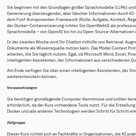
Sie beginnen mit den Grundlagen großer Sprachmodelle (LLMs) und 
Generierung überzeugender, aber falscher Informationen durch KI-
dem Fünf-Komponenten-Framework (Rolle, Aufgabe, Kontext, Regel
der Docker-Containerisierung richten Sie OpenWebUI als professi
Sprachmodelle – von OpenAI bis hin zu Open-Source-Alternativen 
In der zweiten Woche wird Ihr Chatbot mithilfe von Retrieval-Aug
Dokumente als Wissensquelle nutzen kann. Das Model Context Prot
arbeiten, die Sie täglich nutzen. Egal, ob Microsoft Word, Excel, 
intelligenten Assistenten, der Informationen aus verschiedenen Que
Am Ende verfügen Sie über einen intelligenten Assistenten, der Ihne
weiterentwickeln können.
Voraussetzungen
Sie benötigen grundlegende Computer-Kenntnisse und sollten berei
erforderlich, da der Kurs vorhandene Tools nutzt. Für die Erstellun
Docker und alle anderen Technologien werden Schritt für Schritt erkl
Zielgruppe
Dieser Kurs richtet sich an Fachkräfte in Organisationen, die KI p