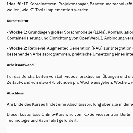
Ideal für IT-Koordinatoren, Projektmanager, Berater und technikaf
wollen, wie KI-Tools implementiert werden.
Kursstruktur
·
Woche 1:
Grundlagen großer Sprachmodelle (LLMs), Konfabulation
Containerisierung und Einrichtung von OpenWebUI, Anbindung ve
·
Woche 2:
Retrieval-Augmented Generation (RAG) zur Integration 
bestehenden Arbeitsprogrammen, praktische Umsetzung eines intel
Arbeitsaufwand
Für das Durcharbeiten von Lehrvideos, praktischen Übungen und di
Zeitaufwand von etwa 4-5 Stunden pro Woche ausgehen. Woche 1 wi
Abschluss
Am Ende des Kurses findet eine Abschlussprüfung über alle in der 
Dieser kostenlose Online-Kurs wird vom KI-Servicezentrum Berlin
Technologie und Raumfahrt gefördert.