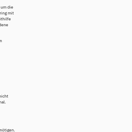
 um die
ring mit
thilfe
edene
en
nicht
nal.
nötigen.