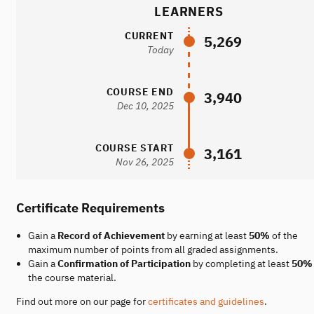
LEARNERS
CURRENT
5,269
Today
COURSE END
3,940
Dec 10, 2025
COURSE START
3,161
Nov 26, 2025
Certificate Requirements
Gain a
Record of Achievement
by earning at least
50%
of the
maximum number of points from all graded assignments.
Gain a
Confirmation of Participation
by completing at least
50%
the course material.
Find out more on our page for
certificates and guidelines
.