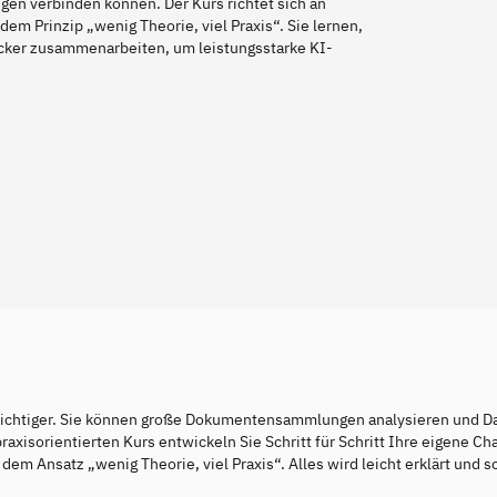
en verbinden können. Der Kurs richtet sich an
em Prinzip „wenig Theorie, viel Praxis“. Sie lernen,
ker zusammenarbeiten, um leistungsstarke KI-
wichtiger. Sie können große Dokumentensammlungen analysieren und Da
axisorientierten Kurs entwickeln Sie Schritt für Schritt Ihre eigene Ch
m Ansatz „wenig Theorie, viel Praxis“. Alles wird leicht erklärt und s