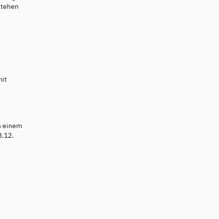
stehen
-
mit
n einem
3.12.