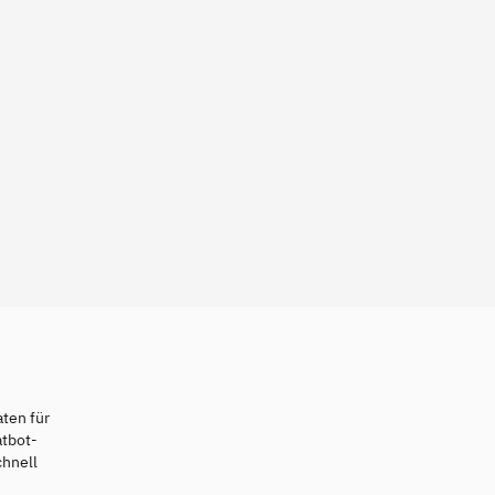
ten für
atbot-
chnell