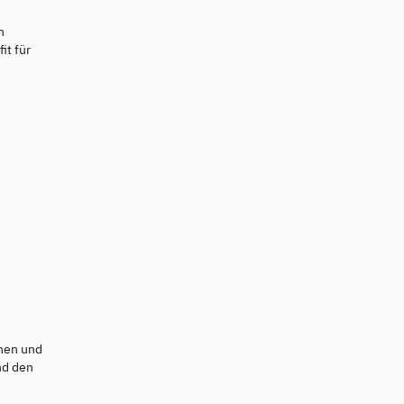
n
it für
chen und
nd den