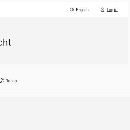
Log in
English
cht
Recap