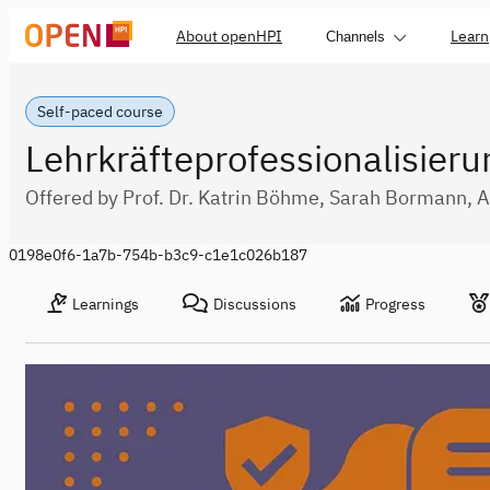
About openHPI
Learn
Channels
Self-paced course
Lehrkräfteprofessionalisieru
Offered by Prof. Dr. Katrin Böhme, Sarah Bormann, 
0198e0f6-1a7b-754b-b3c9-c1e1c026b187
Learnings
Discussions
Progress