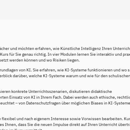
ächer und möchten erfahren, wie Künstliche Intelligenz Ihren Unterrich
Kurs für Sie genau richtig. In vier Modulen lernen Sie interaktiv und pra
setzt werden können und wo Risiken liegen.
Grundlagen von KI. Sie erfahren, wie KI-Systeme funktionieren und wo s
Überblick darüber, welche KI-Systeme warum und wie für den schulischen
sieren konkrete Unterrichtsszenarien, diskutieren didaktische
rten Einsatz von KI in Ihrem Fach. Dabei werden auch ethische, rechtl
eleuchtet – von Datenschutzfragen über möglichen Biases in KI-Systeme
 flexibel und nach eigenem Interesse sowie Vorwissen bearbeiten. Ku
s Ihnen, dass Sie die neuen Impulse direkt auf Ihren Unterricht übert