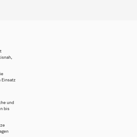
t
xisnah,
ie
 Einsatz
iche und
n bis
rze
ragen