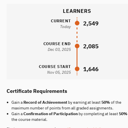
LEARNERS
CURRENT
2,549
Today
COURSE END
2,085
Dec 03, 2025
COURSE START
1,646
Nov 05, 2025
Certificate Requirements
Gain a
Record of Achievement
by earning at least
50%
of the
maximum number of points from all graded assignments.
Gain a
Confirmation of Participation
by completing at least
50%
the course material.