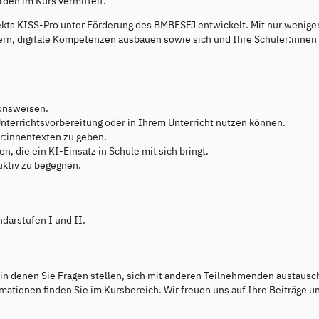
rden im Kurs vermittelt.
kts KISS-Pro unter Förderung des BMBFSFJ entwickelt. Mit nur wenige
n, digitale Kompetenzen ausbauen sowie sich und Ihre Schüler:innen f
ionsweisen.
nterrichtsvorbereitung oder in Ihrem Unterricht nutzen können.
r:innentexten zu geben.
, die ein KI-Einsatz in Schule mit sich bringt.
uktiv zu begegnen.
darstufen I und II.
, in denen Sie Fragen stellen, sich mit anderen Teilnehmenden austaus
ationen finden Sie im Kursbereich. Wir freuen uns auf Ihre Beiträge u