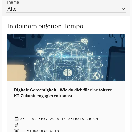
Thema
In deinem eigenen Tempo
Digitale Gerechtigkeit - Wie du dich für eine fairere
KI-Zukunft engagieren kannst
JENNIFER FRITZ
SEIT 5. FEB. 2026 IM SELBSTSTUDIUM
Künstliche Intelligenz ist längst Teil deines Alltags
geworden. Von Empfehlungsalgorithmen in sozialen
LEISTUNGSNACHWEIS