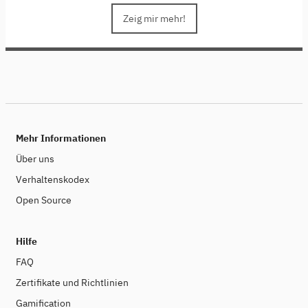
low-bit quantization and collaborative inference, we
delve into techniques that enhance computational
Zeig mir mehr!
efficiency and reduce energy consumption. We will also
focus on low-bit quantization specifically for large
language models (LLMs), showcasing cutting-edge
open-source tools and models. Join us to learn how to
build sustainable AI systems while pushing the
boundaries of innovation.
This course is part of the
Sustainability in the Digital Age series, a collaborative
project between colleagues from Stanford University,
Mehr Informationen
SAP and the Hasso Plattner Institute.
Über uns
Verhaltenskodex
Open Source
Hilfe
FAQ
Zertifikate und Richtlinien
Gamification