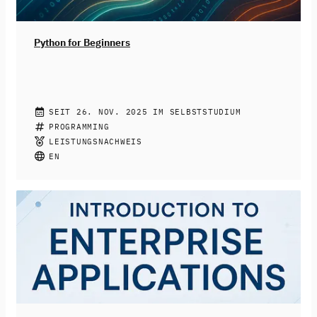
dabei, die Chancen KI-basierter Systeme zu nutzen und
Risiken reflektiert sowie konstruktiv zu begegnen.
Python for Beginners
CHRISTIAN DRUMM, STEPHAN JACOBS
SEIT 26. NOV. 2025 IM SELBSTSTUDIUM
Join this free online course to learn how to program
PROGRAMMING
with Python. You’ll be introduced to the fundamentals
LEISTUNGSNACHWEIS
of the programming language like variables, data types,
EN
and loops. More complex topics like functions, libraries,
and file input and output will also be covered. At the
end of the course, you’ll be able to write simple Python
programs to be prepared for your next programming
challenges.