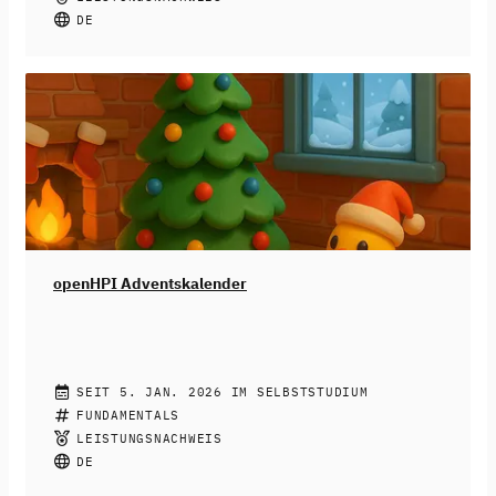
Medien bis hin zu dem generieren von
DE
Geburtstagsgrüßen – fast überall kann heute KI drin
stecken. Doch KI-Systeme sind nicht neutral: Sie
können diskriminieren, ausgrenzen und bestehende
Ungerechtigkeiten verstärken. Wir zeigen dir, wie du das
erkennst und was du dagegen tun kannst.
Dieser Kurs
richtet sich an Schüler:innen ab der 9. Klasse, aber auch
alle anderen sind herzlichst willkommen.
openHPI Adventskalender
OPENHPI TEACHING TEAM
SEIT 5. JAN. 2026 IM SELBSTSTUDIUM
Der openHPI-Adventskalender ist da! ❄️
FUNDAMENTALS
Jeden Tag ein
neues Türchen, jeden Tag eine neue Aufgabe.
Hinter 24
LEISTUNGSNACHWEIS
digitalen Türchen warten spannende Lerneinheiten,
DE
Logikrätsel und kleine Denkaufgaben auf dich. Jeden