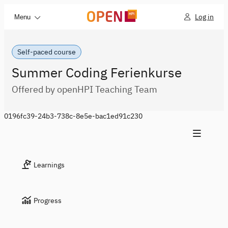
Log in
Menu
Self-paced course
Summer Coding Ferienkurse
Offered by openHPI Teaching Team
0196fc39-24b3-738c-8e5e-bac1ed91c230
Learnings
Progress