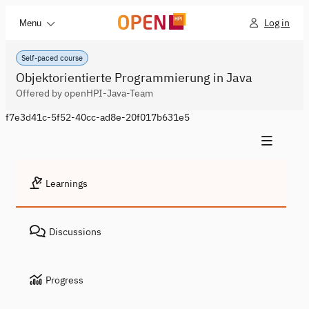
Log in
Menu
Self-paced course
Objektorientierte Programmierung in Java
Offered by openHPI-Java-Team
f7e3d41c-5f52-40cc-ad8e-20f017b631e5
Learnings
Discussions
Progress