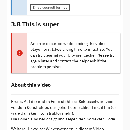
Enroll yourself for free
3.8 This is super
An error occurred while loading the video
player, or it takes a long time to initialize. You
can try clearing your browser cache. Please try
again later and contact the helpdesk if the
problem persists.
About this video
Errata: Auf der ersten Folie steht das Schlüsselwort void
vor dem Konstruktor, das gehört dort schlicht nicht hin (es
wäre dann kein Konstruktor mehr).
Die Folien sind berichtigt und zeigen den Korrekten Code.
Weitere Hinweise: Wir verwenden in diesem Video