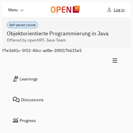
Log in
Menu
Self-paced course
Objektorientierte Programmierung in Java
Offered by openHPI-Java-Team
f7e3d41c-5f52-40cc-ad8e-20f017b631e5
Learnings
Discussions
Progress