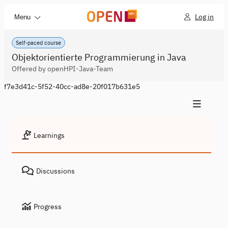
Log in
Menu
Self-paced course
Objektorientierte Programmierung in Java
Offered by openHPI-Java-Team
f7e3d41c-5f52-40cc-ad8e-20f017b631e5
Learnings
Discussions
Progress