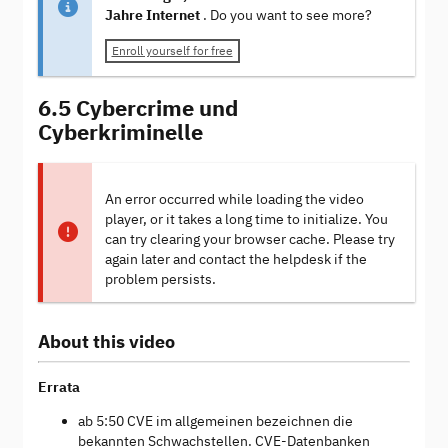
Jahre Internet
. Do you want to see more?
Enroll yourself for free
6.5 Cybercrime und
Cyberkriminelle
An error occurred while loading the video
player, or it takes a long time to initialize. You
can try clearing your browser cache. Please try
again later and contact the helpdesk if the
problem persists.
About this video
Errata
ab 5:50 CVE im allgemeinen bezeichnen die
bekannten Schwachstellen. CVE-Datenbanken