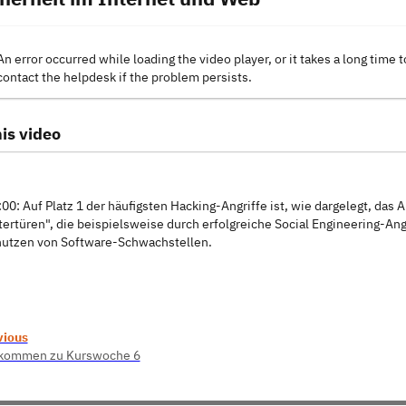
An error occurred while loading the video player, or it takes a long time t
contact the helpdesk if the problem persists.
is video
:00: Auf Platz 1 der häufigsten Hacking-Angriffe ist, wie dargelegt, da
tertüren", die beispielsweise durch erfolgreiche Social Engineering-Ang
utzen von Software-Schwachstellen.
vious
lkommen zu Kurswoche 6