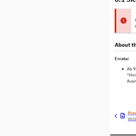
About th
Errata:
Ab 9
"Hin
Ausn
Pre
Wil