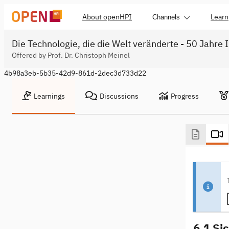
About openHPI
Learn
Channels
Die Technologie, die die Welt veränderte - 50 Jahre 
Offered by Prof. Dr. Christoph Meinel
4b98a3eb-5b35-42d9-861d-2dec3d733d22
Learnings
Discussions
Progress
6.1 Si