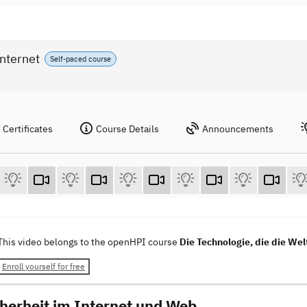
Internet
Self-paced course
Certificates
Course Details
Announcements
This video belongs to the openHPI course
Die Technologie, die die Wel
Enroll yourself for free
cherheit im Internet und Web