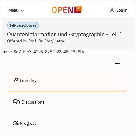
Log in
Menu
Self-paced course
Quanteninformation und -kryptographie - Teil 1
Offered by Prof. Dr. Jörg Hettel
becca8e7-bfe3-4125-8282-22a48a18d8f6
Learnings
Discussions
Progress