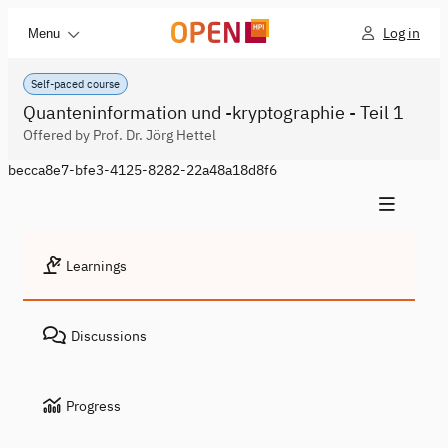
Log in
Menu
Self-paced course
Quanteninformation und -kryptographie - Teil 1
Offered by Prof. Dr. Jörg Hettel
becca8e7-bfe3-4125-8282-22a48a18d8f6
Learnings
Discussions
Progress