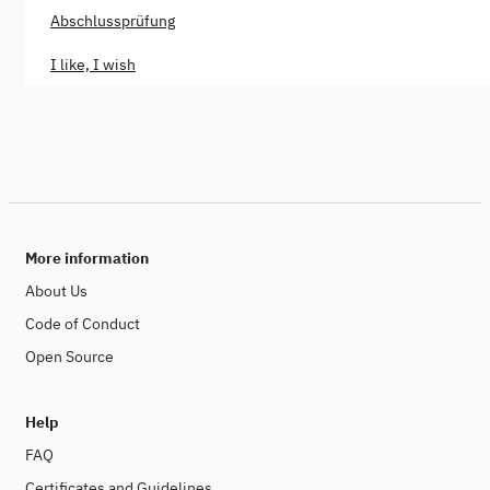
Abschlussprüfung
I like, I wish
More information
About Us
Code of Conduct
Open Source
Help
FAQ
Certificates and Guidelines