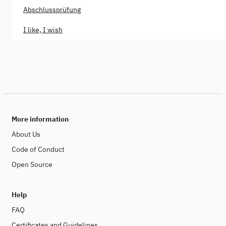
Abschlussprüfung
I like, I wish
More information
About Us
Code of Conduct
Open Source
Help
FAQ
Certificates and Guidelines