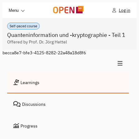
Log in
Menu
Self-paced course
Quanteninformation und -kryptographie - Teil 1
Offered by Prof. Dr. Jörg Hettel
becca8e7-bfe3-4125-8282-22a48a18d8f6
Learnings
Discussions
Progress