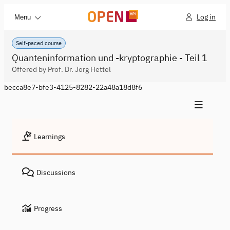
Log in
Menu
Self-paced course
Quanteninformation und -kryptographie - Teil 1
Offered by Prof. Dr. Jörg Hettel
becca8e7-bfe3-4125-8282-22a48a18d8f6
Learnings
Discussions
Progress