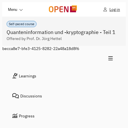
Log in
Menu
Self-paced course
Quanteninformation und -kryptographie - Teil 1
Offered by Prof. Dr. Jörg Hettel
becca8e7-bfe3-4125-8282-22a48a18d8f6
Learnings
Discussions
Progress