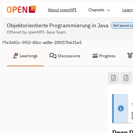
About openHPI
Learn
Channels
Objektorientierte Programmierung in Java
Self-paced c
Offered by openHPI-Java-Team
f7e3d41c-5f52-40cc-ad8e-20f017b631e5
Learnings
Discussions
Progress
Deep D