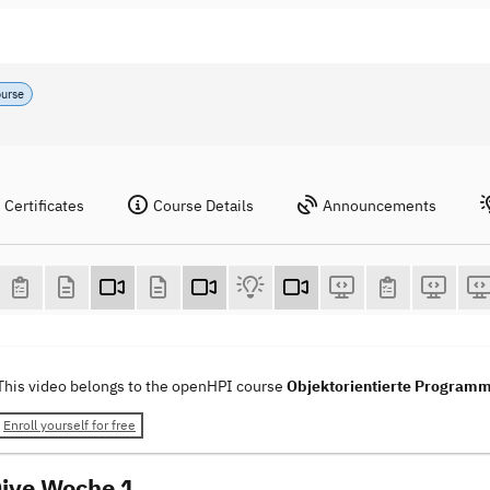
ourse
Certificates
Course Details
Announcements
This video belongs to the openHPI course
Objektorientierte Programm
Enroll yourself for free
ive Woche 1