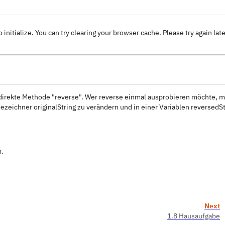
o initialize. You can try clearing your browser cache. Please try again lat
e direkte Methode "reverse". Wer reverse einmal ausprobieren möchte, m
ezeichner originalString zu verändern und in einer Variablen reversedSt
m.
Next
1.8 Hausaufgabe