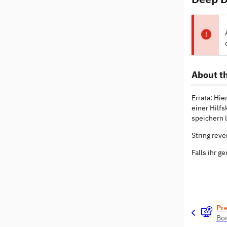
About th
Errata: Hi
einer Hilfs
speichern l
String reve
Falls ihr g
Pr
Bo