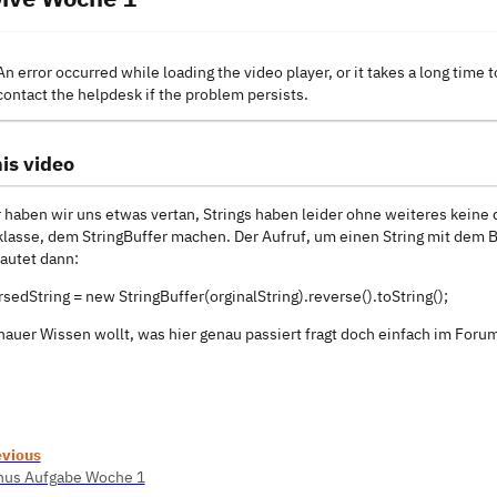
An error occurred while loading the video player, or it takes a long time t
contact the helpdesk if the problem persists.
is video
er haben wir uns etwas vertan, Strings haben leider ohne weiteres kein
klasse, dem StringBuffer machen. Der Aufruf, um einen String mit dem B
autet dann:
rsedString = new StringBuffer(orginalString).reverse().toString();
enauer Wissen wollt, was hier genau passiert fragt doch einfach im Foru
evious
nus Aufgabe Woche 1