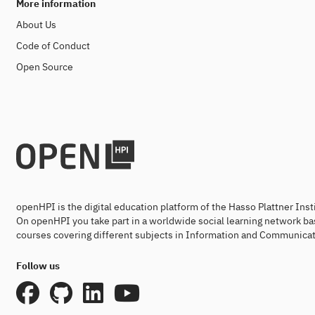
More information
forecasting, and beyond. By the end of
Android-A
the course, you’ll have the skills to
Unternehm
About Us
analyze time series data, build reliable
eintauchen 
Code of Conduct
forecasting models, and apply them to
Ding.
Suche
practical problems.
mache bei
Open Source
lernst echt
anwenden kannst. Du 
logisches 
stärkst dei
Selbstbes
Technik, st
werden. Du bekommst einen
Leistungsn
Bewerbung
Ferienkurs
openHPI is the digital education platform of the Hasso Plattner Ins
Schüler*in
On openHPI you take part in a worldwide social learning network ba
und dauern
courses covering different subjects in Information and Communicat
brauchst k
die Möglic
Follow us
Leistungsn
Kurse sind
auf deine 