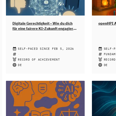
Digitale Gerechtigkeit - Wie du dich
openHPI A
für eine fairere KI-Zukunft engagieren
kannst
JENNIFER FRITZ
SELF-PACED SINCE FEB 5, 2026
OPENHPI 
SELF-P
Künstliche Intelligenz ist längst Teil
Der openHP
FUNDAM
deines Alltags geworden. Von
Jeden Tag 
RECORD OF ACHIEVEMENT
RECORD
Empfehlungsalgorithmen in sozialen
eine neue 
DE
DE
Medien bis hin zu dem generieren von
Türchen w
Geburtstagsgrüßen – fast überall kann
Lerneinhei
heute KI drin stecken. Doch KI-
Denkaufgab
Systeme sind nicht neutral: Sie können
es etwas N
diskriminieren, ausgrenzen und
spielerisc
bestehende Ungerechtigkeiten
heranführt
verstärken. Wir zeigen dir, wie du das
sich an Sch
erkennst und was du dagegen tun
aber auch 
kannst.
Dieser Kurs richtet sich an
willkommen