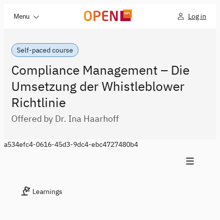
Log in
Menu
Self-paced course
Compliance Management – Die
Umsetzung der Whistleblower
Richtlinie
Offered by Dr. Ina Haarhoff
a534efc4-0616-45d3-9dc4-ebc4727480b4
Learnings