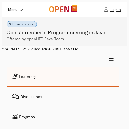
Log in
Menu
Self-paced course
Objektorientierte Programmierung in Java
Offered by openHPI-Java-Team
f7e3d41c-5f52-40cc-ad8e-20f017b631e5
Learnings
Discussions
Progress