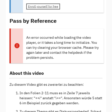
Enroll yourself for free
Pass by Reference
An error occurred while loading the video
player, or it takes a long time to initialize. You
can try clearing your browser cache. Please try
again later and contact the helpdesk if the
problem persists.
About this video
Zu diesem Video gibt es zweierlei zu beachten:
In den Folien 2-11 muss es in Zeile 7 jeweils
heissen: "++i" anstatt "i++". Ansonsten würde 5 statt
6 im Beispiel zurück gegeben werden.
Zu diesem Thema gibt es Diskussionsbedarf. Schaut