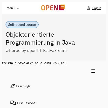
Log in
Menu
Self-paced course
Objektorientierte
Programmierung in Java
Offered by openHPI-Java-Team
f7e3d41c-5f52-40cc-ad8e-20f017b631e5
Learnings
Discussions