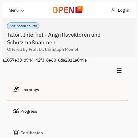
Log in
Menu
Self-paced course
Tatort Internet - Angriffsvektoren und
Schutzmaßnahmen
Offered by Prof. Dr. Christoph Meinel
a1057e30-d944-42f3-8e60-6da2911a049e
Learnings
Progress
Certificates