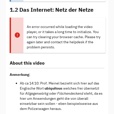
1.2 Das Internet: Netz der Netze
An error occurred while loading the video
player, or it takes a long time to initialize. You
can try clearing your browser cache. Please try
again later and contact the helpdesk if the
problem persists.
About this video
Anmerkung
:
Ab ca 14:10: Prof. Meinel bezieht sich hier auf das
Englische Wort
ubiquitous
welches frei übersetzt
für
Allgegenwärtig
oder
Flächendeckend
steht, da es
hier um Anwendungen geht die von überall
einsetzbar sein sollen - eben beispielsweise aus
dem Polizeiwagen heraus.