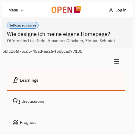
Log in
Menu
Self-paced course
Wie designe ich meine eigene Homepage?
Offered by Lisa Ihde, Amadeus Glöckner, Florian Schmidt
b8fc166f-5cd5-45ad-ae26-f5b5cad77130
Learnings
Discussions
Progress