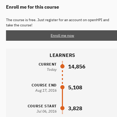
Enroll me for this course
The course is free. Just register for an account on openHPI and
take the course!
Enroll me now
LEARNERS
CURRENT
14,856
Today
COURSE END
5,108
Aug 17, 2016
COURSE START
3,828
Jul 06, 2016