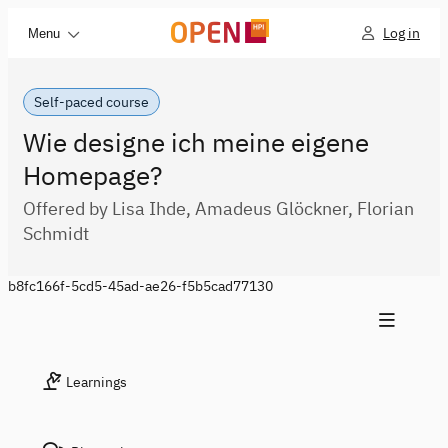
Log in
Menu
Self-paced course
Wie designe ich meine eigene
Homepage?
Offered by Lisa Ihde, Amadeus Glöckner, Florian
Schmidt
b8fc166f-5cd5-45ad-ae26-f5b5cad77130
Learnings