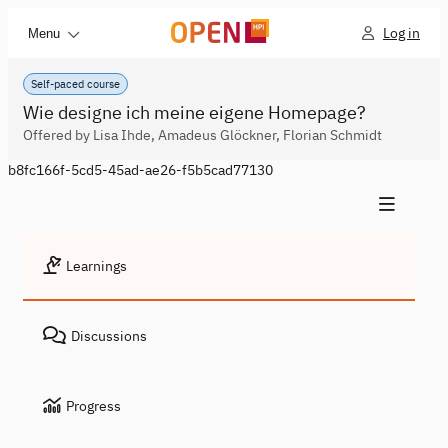
Log in
Menu
Self-paced course
Wie designe ich meine eigene Homepage?
Offered by Lisa Ihde, Amadeus Glöckner, Florian Schmidt
b8fc166f-5cd5-45ad-ae26-f5b5cad77130
Learnings
Discussions
Progress