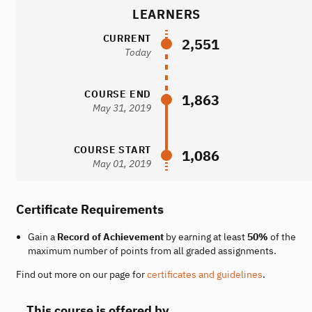
LEARNERS
CURRENT
2,551
Today
COURSE END
1,863
May 31, 2019
COURSE START
1,086
May 01, 2019
Certificate Requirements
Gain a
Record of Achievement
by earning at least
50%
of the
maximum number of points from all graded assignments.
Find out more on our page for
certificates and guidelines
.
This course is offered by