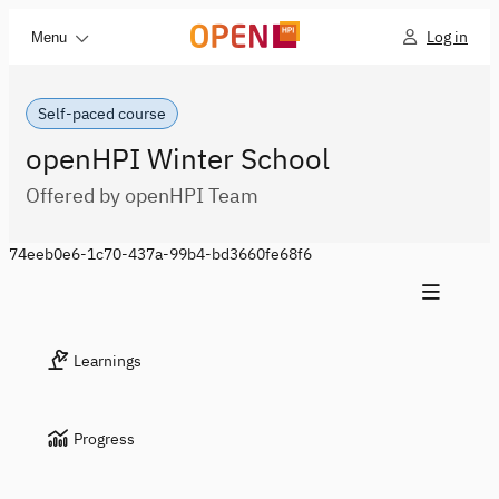
Log in
Menu
Self-paced course
openHPI Winter School
Offered by openHPI Team
74eeb0e6-1c70-437a-99b4-bd3660fe68f6
Learnings
Progress