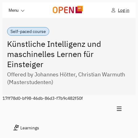
Log in
Menu
Self-paced course
Künstliche Intelligenz und
maschinelles Lernen für
Einsteiger
Offered by Johannes Hötter, Christian Warmuth
(Masterstudenten)
17ff78d0-bf98-46db-86d3-f7b9c482f50f
Learnings