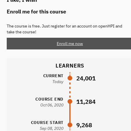
Enroll me for this course
The course is free. Just register for an account on openHPI and
take the course!
Enroll me now
LEARNERS
CURRENT
24,001
Today
COURSE END
11,284
Oct 06, 2020
COURSE START
9,268
Sep 08, 2020