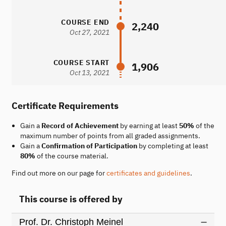
COURSE END
2,240
Oct 27, 2021
COURSE START
1,906
Oct 13, 2021
Certificate Requirements
Gain a
Record of Achievement
by earning at least
50%
of the
maximum number of points from all graded assignments.
Gain a
Confirmation of Participation
by completing at least
80%
of the course material.
Find out more on our page for
certificates and guidelines
.
This course is offered by
Prof. Dr. Christoph Meinel