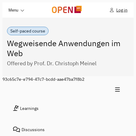
Log in
Menu
Self-paced course
Wegweisende Anwendungen im
Web
Offered by Prof. Dr. Christoph Meinel
93c65c7e-e794-47c7-bcdd-aae47ba7f8b2
Learnings
Discussions