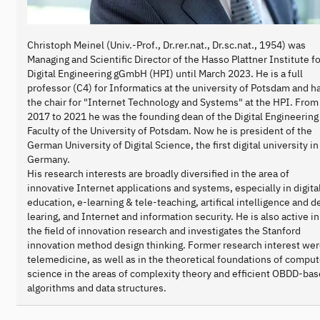
Christoph Meinel (Univ.-Prof., Dr.rer.nat., Dr.sc.nat., 1954) was
Managing and Scientific Director of the Hasso Plattner Institute fo
Digital Engineering gGmbH (HPI) until March 2023. He is a full
professor (C4) for Informatics at the university of Potsdam and h
the chair for "Internet Technology and Systems" at the HPI. From
2017 to 2021 he was the founding dean of the Digital Engineering
Faculty of the University of Potsdam. Now he is president of the
German University of Digital Science, the first digital university in
Germany.
His research interests are broadly diversified in the area of
innovative Internet applications and systems, especially in digita
education, e-learning & tele-teaching, artifical intelligence and 
learing, and Internet and information security. He is also active in
the field of innovation research and investigates the Stanford
innovation method design thinking. Former research interest wer
telemedicine, as well as in the theoretical foundations of comput
science in the areas of complexity theory and efficient OBDD-ba
algorithms and data structures.