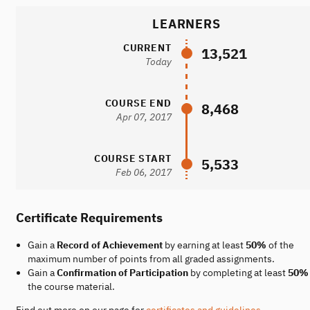
LEARNERS
CURRENT
13,521
Today
COURSE END
8,468
Apr 07, 2017
COURSE START
5,533
Feb 06, 2017
Certificate Requirements
Gain a
Record of Achievement
by earning at least
50%
of the
maximum number of points from all graded assignments.
Gain a
Confirmation of Participation
by completing at least
50%
the course material.
Find out more on our page for
certificates and guidelines
.