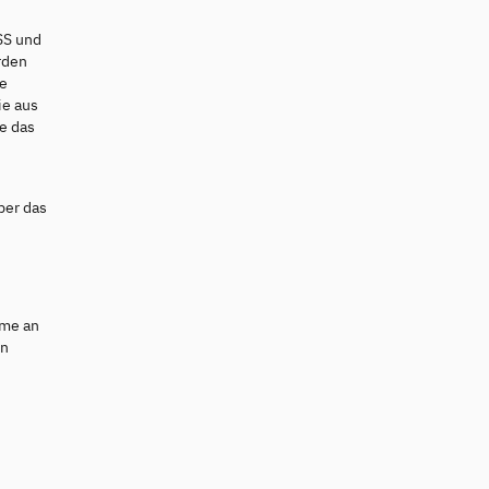
SS und
erden
he
ie aus
e das
ber das
hme an
en