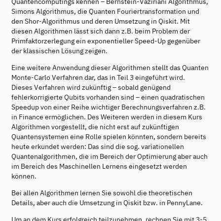
Quantencomputings kennen – Bernstein-Vaziriani Algorithmus,
Simons Algorithmus, die Quanten Fouriertransformation und
den Shor-Algorithmus und deren Umsetzung in Qiskit. Mit
diesen Algorithmen lässt sich dann z.B. beim Problem der
Primfaktorzerlegung ein exponentieller Speed-Up gegenüber
der klassischen Lösung zeigen.
Eine weitere Anwendung dieser Algorithmen stellt das Quanten
Monte-Carlo Verfahren dar, das in Teil 3 eingeführt wird.
Dieses Verfahren wird zukünftig – sobald genügend
fehlerkorrigierte Qubits vorhanden sind – einen quadratischen
Speedup von einer Reihe wichtiger Berechnungsverfahren z.B.
in Finance ermöglichen. Des Weiteren werden in diesem Kurs
Algorithmen vorgestellt, die nicht erst auf zukünftigen
Quantensystemen eine Rolle spielen könnten, sondern bereits
heute erkundet werden: Das sind die sog. variationellen
Quantenalgorithmen, die im Bereich der Optimierung aber auch
im Bereich des Maschinellen Lernens eingesetzt werden
können.
Bei allen Algorithmen lernen Sie sowohl die theoretischen
Details, aber auch die Umsetzung in Qiskit bzw. in PennyLane.
Um an dem Kurs erfolgreich teilzunehmen, rechnen Sie mit 3-5