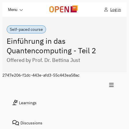
Log in
Menu
Self-paced course
Einführung in das
Quantencomputing - Teil 2
Offered by Prof. Dr. Bettina Just
2747e206-f1dc-443e-afd3-55c443ea58ac
Learnings
Discussions