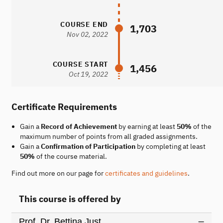
COURSE END
1,703
Nov 02, 2022
COURSE START
1,456
Oct 19, 2022
Certificate Requirements
Gain a
Record of Achievement
by earning at least
50%
of the
maximum number of points from all graded assignments.
Gain a
Confirmation of Participation
by completing at least
50%
of the course material.
Find out more on our page for
certificates and guidelines
.
This course is offered by
Prof. Dr. Bettina Just