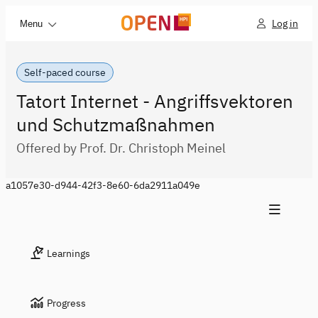
Log in
Menu
Self-paced course
Tatort Internet - Angriffsvektoren
und Schutzmaßnahmen
Offered by Prof. Dr. Christoph Meinel
a1057e30-d944-42f3-8e60-6da2911a049e
Learnings
Progress