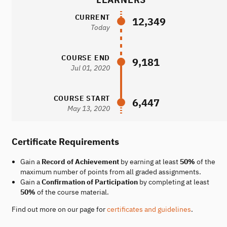
CURRENT
12,349
Today
COURSE END
9,181
Jul 01, 2020
COURSE START
6,447
May 13, 2020
Certificate Requirements
Gain a
Record of Achievement
by earning at least
50%
of the
maximum number of points from all graded assignments.
Gain a
Confirmation of Participation
by completing at least
50%
of the course material.
Find out more on our page for
certificates and guidelines
.