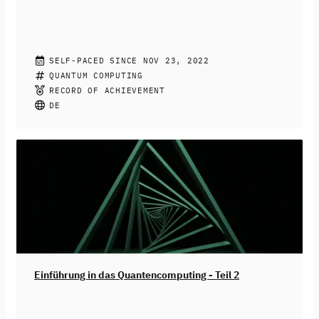
Schlüsseltechnologie der Zukunft.
PROF. DR. JÖRG HETTEL
SELF-PACED SINCE NOV 23, 2022
Prof. Jörg Hettel von der Hochschule Kaiserslautern
QUANTUM COMPUTING
baut auf dem ersten Kurs der Reihe
RECORD OF ACHIEVEMENT
"Quanteninformation und -Kryptographie" (hier Teil 1)
DE
auf und stellt in diesem Kurs ein weiteres
Schlüsseltauschprotokoll vor. Im Zentrum steht
diesmal das physikalische Phänomen der
Verschränkung, mit der Information auf völlig neue Art
und Weise verarbeitet werden kann. Freuen Sie sich auf
eine genauere Betrachtung der Verschränkung und
deren Anwendung, wie z.B. im Ekhard-Protokoll oder
beim sogenannten Entanglement Swapping.
Einführung in das Quantencomputing - Teil 2