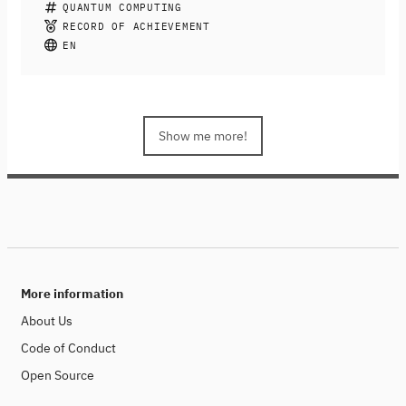
In this course you will learn how to use Qiskit for
QUANTUM COMPUTING
working with quantum computers. Qiskit is an SDK for
RECORD OF ACHIEVEMENT
working at the level of pulses, circuits, algorithms and
EN
application modules. During the first week you will
explore the available tools to run your experiments on
IBM Quantum computers in the cloud, write your first
lines of Qiskit code, do a recap of the fundamentals of
quantum computing and understand how to run
Show me more!
experiments both on simulators and on quantum
devices. During the second week you will use
everything you have learnt to implement two of the first
quantum computing algorithms.
More information
About Us
Code of Conduct
Open Source