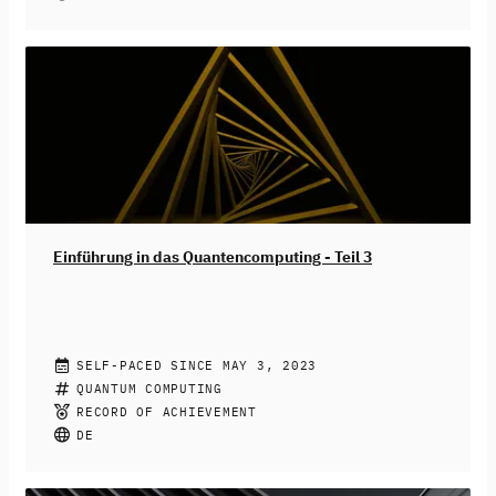
und Teil 2) auf und behandelt in diesem Kurs, wie der
Austausch von Quanteninformation durch
Quantennetzwerke funktionieren kann. Die zentralen
Konzepte eines Quantennetzwerks sind die
Verschränkung und die Teleportation. Um Teleportation
im Großen einsetzen zu können, werden sogenannte
Repeater benötigt. Hiermit eng verbunden ist die
Quantenfehlerkorrektur als notwendige Voraussetzung
für eine möglichst fehlerfreie Übertragung von Qubits.
Freuen Sie sich auf neuartige Anwendungen, die über
die Quanten-Key-Distribution hinaus gehen.
Einführung in das Quantencomputing - Teil 3
PROF. DR. BETTINA JUST
SELF-PACED SINCE MAY 3, 2023
Mit diesem Kurs taucht Dozentin Prof. Dr. Bettina Just
QUANTUM COMPUTING
von der Technischen Hochschule Mittelhessen ein
RECORD OF ACHIEVEMENT
vorerst letztes Mal mit Ihnen in die Grundlagen des
DE
Quantencomputings ein. Sie lernen zuerst den
Mechanismus den Phase-Kickbacks kennen, der die