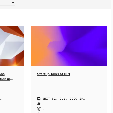
ons
Startup Talks at HPI
tion in
NEL, DR.
JOHANNES RECK, ANDRÉ EGGERT,
SEIT 31. JUL. 2020 IM
TUNEN,
CHRISTOPHE F. MAIRE, NAREN SHAAM
SELBSTSTUDIUM
ERND,
Meet the founders of DesignStudio,
 RATHGEB,
ltweite