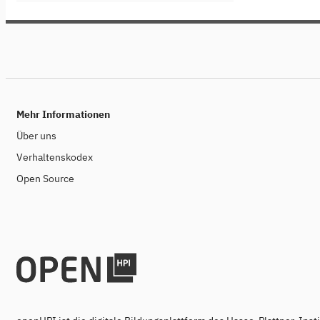
or conference. Unlike the other
openHPI courses, Research Talks is a
pure lecture series (without exam and
certificate).
Mehr Informationen
Über uns
Verhaltenskodex
Open Source