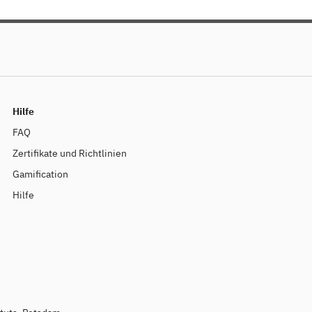
was mögliche Langzeitfolgen
kurze Trends sind. Seien Sie 
English version below
Hilfe
FAQ
Zertifikate und Richtlinien
Gamification
Hilfe