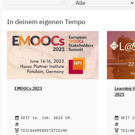
In deinem eigenen Tempo
EMOOCs 2023
Learning 
2021
HASSO PLATTNER INSTITUTE FOR
SEIT 16. JUN. 2023 IM
HASSO PL
SEIT 2
DIGITAL ENGINEERING
SELBSTSTUDIUM
DIGITAL 
SELBST
ASSOCIAT
After a long period of travel restrictions,
TEILNAHMEBESTÄTIGUNG
TEILNA
MACHINER
All learnin