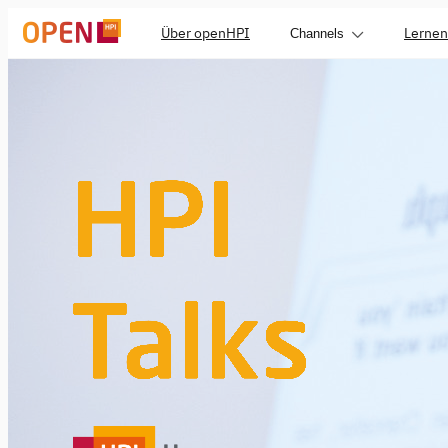
Über openHPI
Lernen
Channels