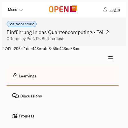
Log in
Menu
Self-paced course
Einführung in das Quantencomputing - Teil 2
Offered by Prof. Dr. Bettina Just
2747e206-f1dc-443e-afd3-55c443ea58ac
Learnings
Discussions
Progress