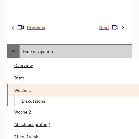
Previous
Next
Hide navigation
Overview
Intro
Woche 1
Discussions
Woche 2
Abschlussprüfung
I like, I wish