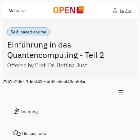
Log in
Menu
Self-paced course
Einführung in das
Quantencomputing - Teil 2
Offered by Prof. Dr. Bettina Just
2747e206-f1dc-443e-afd3-55c443ea58ac
Learnings
Discussions