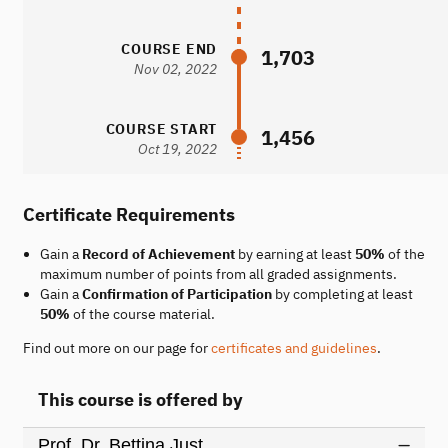
COURSE END
1,703
Nov 02, 2022
COURSE START
1,456
Oct 19, 2022
Certificate Requirements
Gain a
Record of Achievement
by earning at least
50%
of the
maximum number of points from all graded assignments.
Gain a
Confirmation of Participation
by completing at least
50%
of the course material.
Find out more on our page for
certificates and guidelines
.
This course is offered by
Prof. Dr. Bettina Just