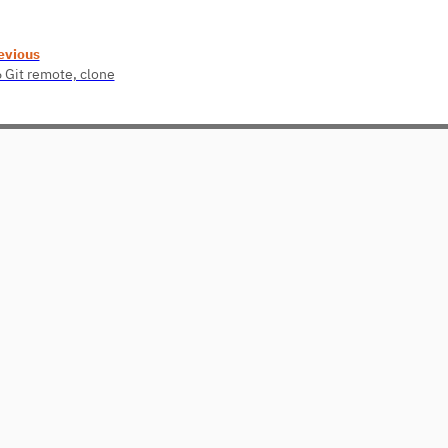
evious
6 Git remote, clone