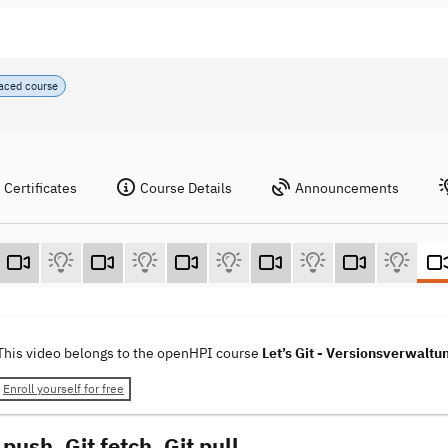
paced course
Certificates
Course Details
Announcements
This video belongs to the openHPI course
Let’s Git - Versionsverwalt
Enroll yourself for free
 push, Git fetch, Git pull