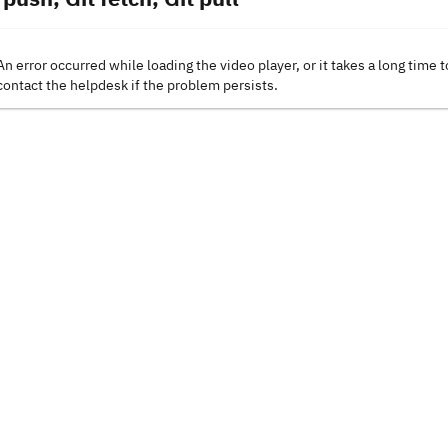
An error occurred while loading the video player, or it takes a long time t
contact the helpdesk if the problem persists.