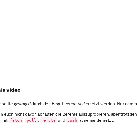
is video
r sollte
gestaged
durch den Begriff
commited
ersetzt werden. Nur comm
n euch nicht davon abhalten die Befehle auszuprobieren, aber trotzd
h mit
,
,
und
auseinandersetzt.
fetch
pull
remote
push