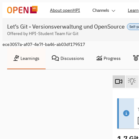
About openHPI
Learn
Channels
Let’s Git - Versionsverwaltung und OpenSource
Self-
Offered by HPI-Student Team für Git
ece3057a-af07-4e7f-ba46-ab03df179517
Learnings
Discussions
Progress
1.7 Git