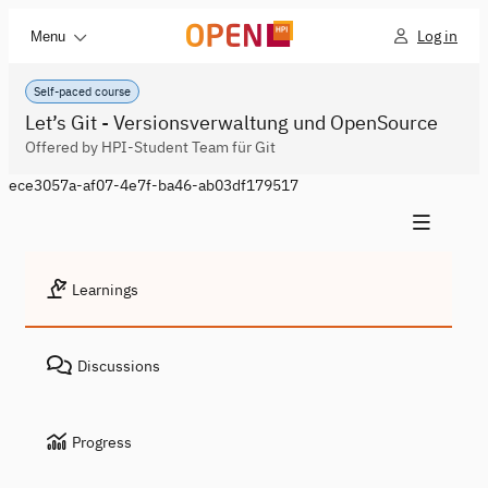
Log in
Menu
Self-paced course
Let’s Git - Versionsverwaltung und OpenSource
Offered by HPI-Student Team für Git
ece3057a-af07-4e7f-ba46-ab03df179517
Learnings
Discussions
Progress