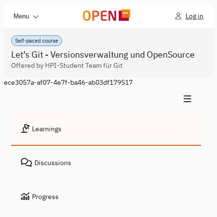
Log in
Menu
Self-paced course
Let’s Git - Versionsverwaltung und OpenSource
Offered by HPI-Student Team für Git
ece3057a-af07-4e7f-ba46-ab03df179517
Learnings
Discussions
Progress