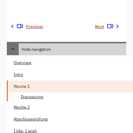
Previous
Next
Hide navigation
Overview
Intro
Woche 1
Discussions
Woche 2
Abschlussprüfung
I like, I wish