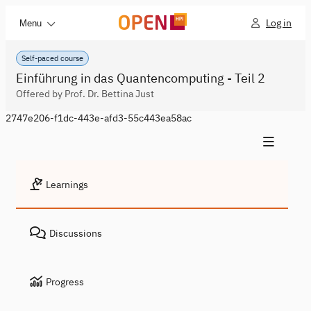
Log in
Menu
Self-paced course
Einführung in das Quantencomputing - Teil 2
Offered by Prof. Dr. Bettina Just
2747e206-f1dc-443e-afd3-55c443ea58ac
Learnings
Discussions
Progress