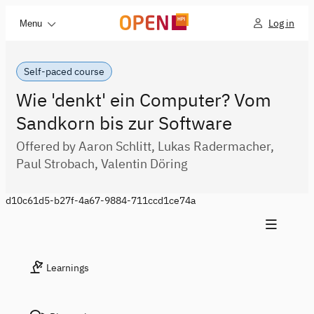
Log in
Menu
Self-paced course
Wie 'denkt' ein Computer? Vom
Sandkorn bis zur Software
Offered by Aaron Schlitt, Lukas Radermacher,
Paul Strobach, Valentin Döring
d10c61d5-b27f-4a67-9884-711ccd1ce74a
Learnings