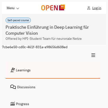
Log in
Menu
Self-paced course
Praktische Einführung in Deep Learning für
Computer Vision
Offered by HPI-Student Team für neuronale Netze
7cbe6e50-cd0c-461f-831a-a98656d608ed
Learnings
Discussions
Progress