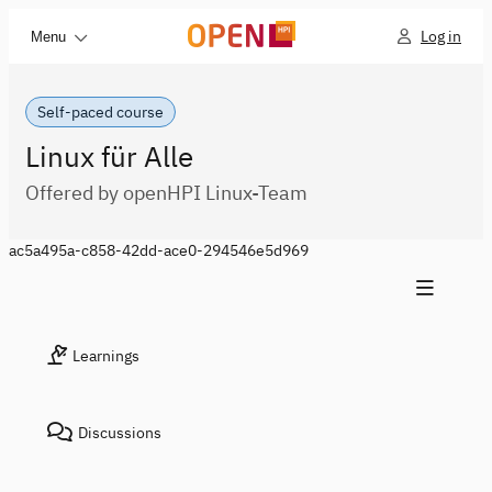
Log in
Menu
Self-paced course
Linux für Alle
Offered by openHPI Linux-Team
ac5a495a-c858-42dd-ace0-294546e5d969
Learnings
Discussions