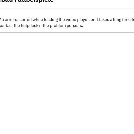
An error occurred while loading the video player, or it takes a long time t
contact the helpdesk if the problem persists.