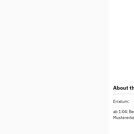
About th
Erratum:
ab 1:04: B
Mustererk