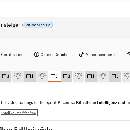
insteiger
Self-paced course
Certificates
Course Details
Announcements
This video belongs to the openHPI course
Künstliche Intelligenz und m
Enroll yourself for free
fbau Fallbeispiele