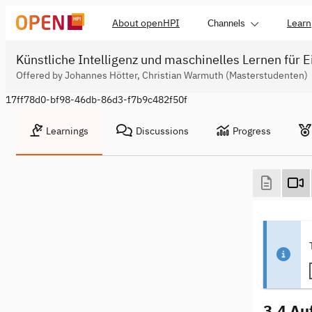
About openHPI
Learn
Channels
Künstliche Intelligenz und maschinelles Lernen für E
Offered by Johannes Hötter, Christian Warmuth (Masterstudenten)
17ff78d0-bf98-46db-86d3-f7b9c482f50f
Learnings
Discussions
Progress
3.4 Au